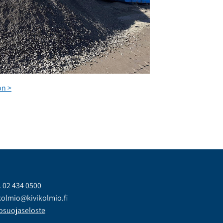
on >
.
02 434 0500
kolmio@kivikolmio.fi
osuojaseloste