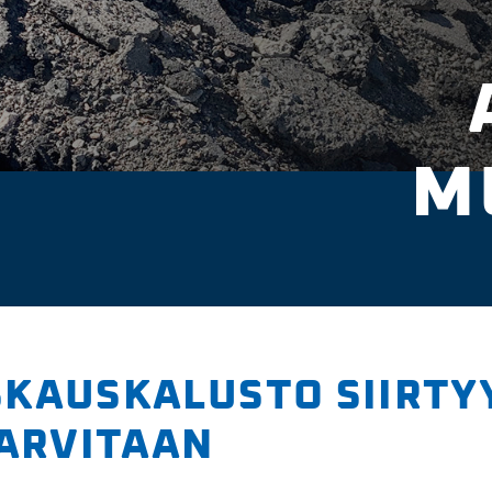
M
KAUS­KALUSTO SIIRTY
TARVITAAN