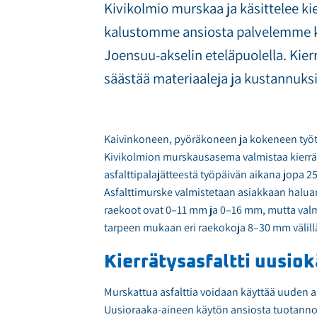
Kivikolmio murskaa ja käsittelee kie
kalustomme ansiosta palvelemme ka
Joensuu-akselin eteläpuolella. Kie
säästää materiaaleja ja kustannuksi
Kaivinkoneen, pyöräkoneen ja kokeneen työt
Kivikolmion murskausasema valmistaa kierrä
asfalttipalajätteestä työpäivän aikana jopa 2
Asfalttimurske valmistetaan asiakkaan halu
raekoot ovat 0–11 mm ja 0–16 mm, mutta va
tarpeen mukaan eri raekokoja 8–30 mm välill
Kierrätysasfaltti uusio
Murskattua asfalttia voidaan käyttää uuden a
Uusioraaka-aineen käytön ansiosta tuotannos