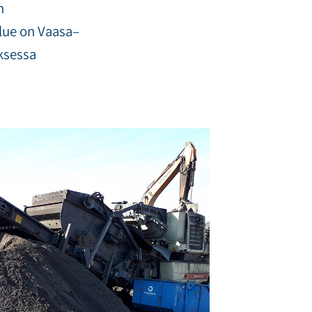
n
lue on Vaasa–
ksessa