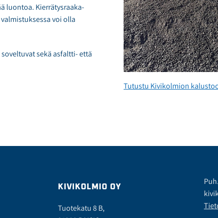
ä luontoa. Kierrätysraaka-
valmistuksessa voi olla
soveltuvat sekä asfaltti- että
Tutustu Kivikolmion kalusto
Puh
KIVIKOLMIO OY
kivi
Tiet
Tuotekatu 8 B,